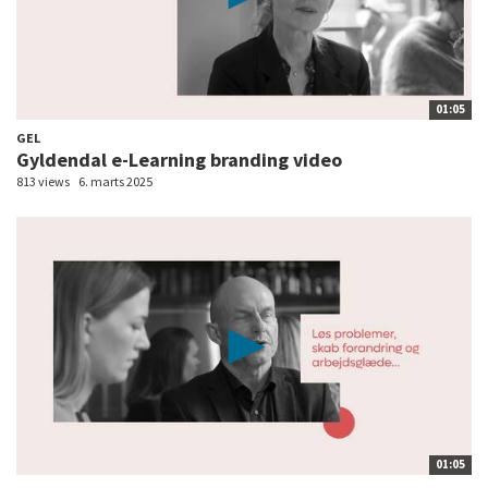
01:05
GEL
Gyldendal e-Learning branding video
813 views
6. marts 2025
01:05