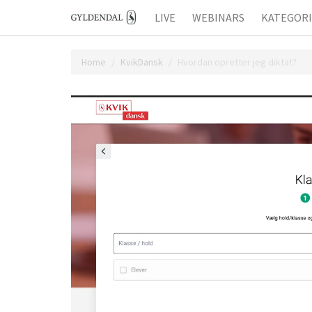
LIVE
WEBINARS
KATEGOR
Home
KvikDansk
Hvordan opretter jeg diktat?