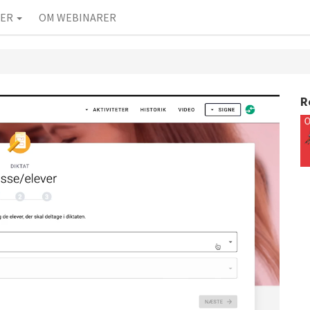
IER
OM WEBINARER
R