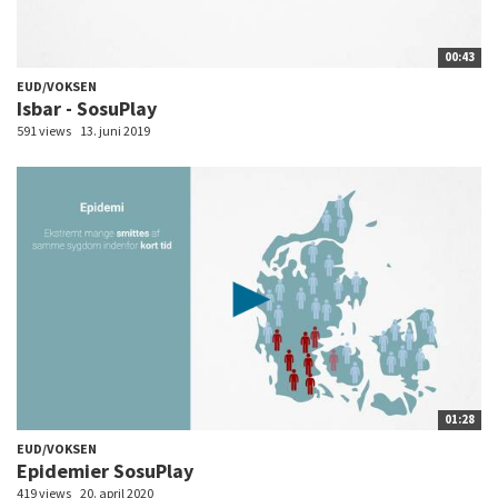
00:43
EUD/VOKSEN
Isbar - SosuPlay
591 views
13. juni 2019
01:28
EUD/VOKSEN
Epidemier SosuPlay
419 views
20. april 2020