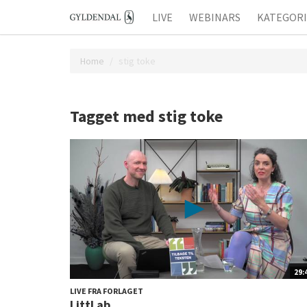
LIVE
WEBINARS
KATEGOR
Home
stig toke
Tagget med stig toke
29:
LIVE FRA FORLAGET
LittLab