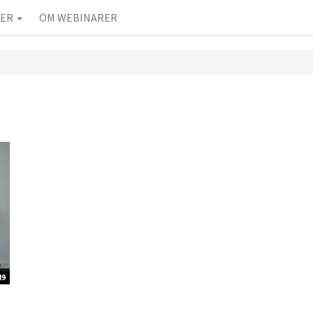
IER
OM WEBINARER
49