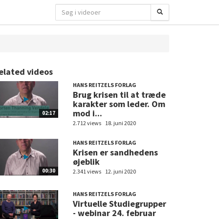
elated videos
HANS REITZELS FORLAG
Brug krisen til at træde
karakter som leder. Om
mod i...
02:17
2.712 views
18. juni 2020
HANS REITZELS FORLAG
Krisen er sandhedens
øjeblik
00:30
2.341 views
12. juni 2020
HANS REITZELS FORLAG
Virtuelle Studiegrupper
- webinar 24. februar