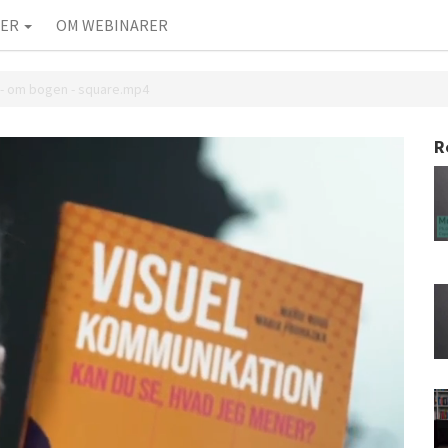
IER
OM WEBINARER
 - om bogen - square.mp4
R