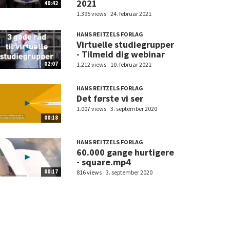
2021
40:42
1.395 views
24. februar 2021
HANS REITZELS FORLAG
Virtuelle studiegrupper
- Tilmeld dig webinar
02:07
1.212 views
10. februar 2021
HANS REITZELS FORLAG
Det første vi ser
1.007 views
3. september 2020
00:18
HANS REITZELS FORLAG
60.000 gange hurtigere
- square.mp4
00:17
816 views
3. september 2020