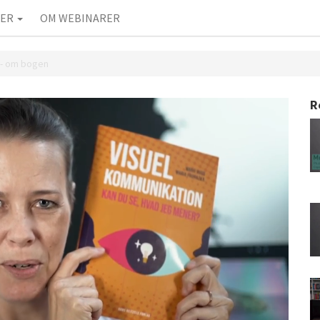
IER
OM WEBINARER
 - om bogen
R