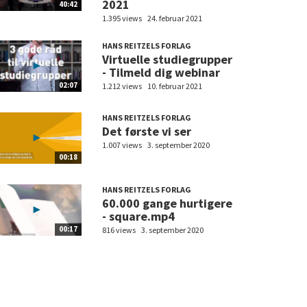
2021
40:42
1.395 views
24. februar 2021
HANS REITZELS FORLAG
Virtuelle studiegrupper
- Tilmeld dig webinar
02:07
1.212 views
10. februar 2021
HANS REITZELS FORLAG
Det første vi ser
1.007 views
3. september 2020
00:18
HANS REITZELS FORLAG
60.000 gange hurtigere
- square.mp4
00:17
816 views
3. september 2020