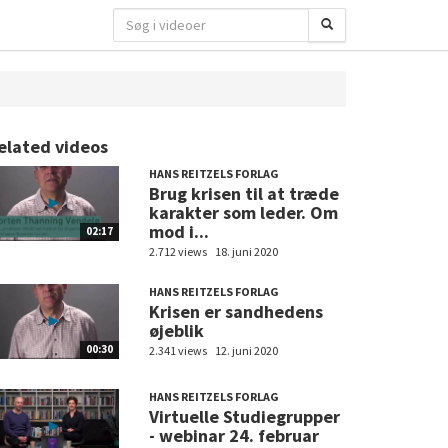
elated videos
HANS REITZELS FORLAG
Brug krisen til at træde
karakter som leder. Om
mod i...
02:17
2.712 views
18. juni 2020
HANS REITZELS FORLAG
Krisen er sandhedens
øjeblik
00:30
2.341 views
12. juni 2020
HANS REITZELS FORLAG
Virtuelle Studiegrupper
- webinar 24. februar